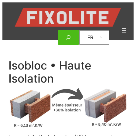
Aller
au
contenu
Rechercher
FR
Isobloc • Haute
Isolation