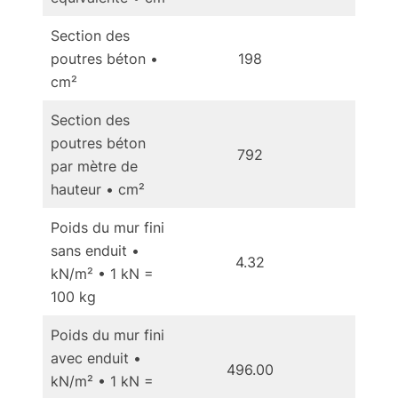
Section des
poutres béton •
198
1
cm²
Section des
poutres béton
792
7
par mètre de
hauteur • cm²
Poids du mur fini
sans enduit •
4.32
4
kN/m² • 1 kN =
100 kg
Poids du mur fini
avec enduit •
496.00
4
kN/m² • 1 kN =