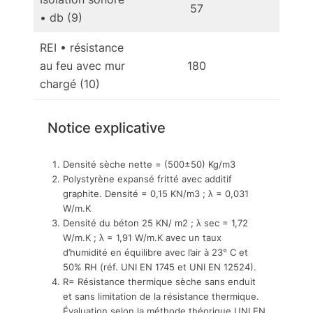
57
• db (9)
REI • résistance
au feu avec mur
180
1
chargé (10)
Notice explicative
Densité sèche nette = (500±50) Kg/m3
Polystyrène expansé fritté avec additif
graphite. Densité = 0,15 KN/m3 ; λ = 0,031
W/m.K
Densité du béton 25 KN/ m2 ; λ sec = 1,72
W/m.K ; λ = 1,91 W/m.K avec un taux
d’humidité en équilibre avec l’air à 23° C et
50% RH (réf. UNI EN 1745 et UNI EN 12524).
R= Résistance thermique sèche sans enduit
et sans limitation de la résistance thermique.
Évaluation selon la méthode théorique UNI EN