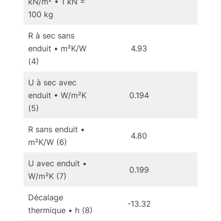
kN/m² • 1 kN =
100 kg
R à sec sans
enduit • m²K/W
4.93
5
(4)
U à sec avec
enduit • W/m²K
0.194
0.
(5)
R sans enduit •
4.80
5
m²K/W (6)
U avec enduit •
0.199
0.
W/m²K (7)
Décalage
-13.32
-1
thermique • h (8)