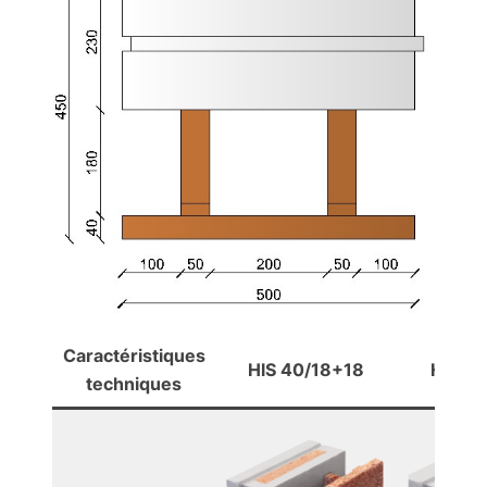
Caractéristiques
HlS 40/18+18
HlS 4
techniques