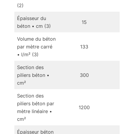
(2)
Épaisseur du
15
béton • cm (3)
Volume du béton
par mètre carré
133
1
• l/m² (3)
Section des
piliers béton •
300
3
cm²
Section des
piliers béton par
1200
1
mètre linéaire •
cm²
Épaisseur béton