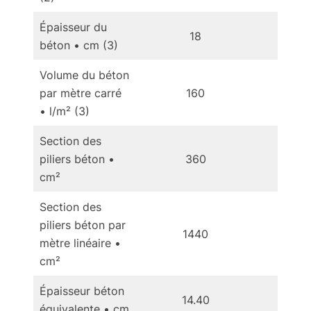
Épaisseur du
18
béton • cm (3)
Volume du béton
par mètre carré
160
1
• l/m² (3)
Section des
piliers béton •
360
3
cm²
Section des
piliers béton par
1440
1
mètre linéaire •
cm²
Épaisseur béton
14.40
14
équivalente • cm