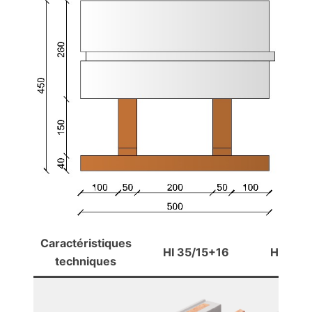
Caractéristiques
HI 35/15+16
HI 37.5
techniques