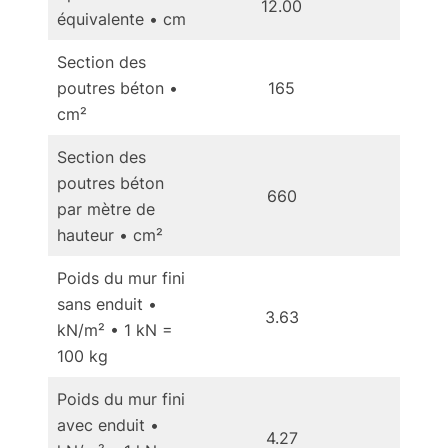
12.00
12
équivalente • cm
Section des
poutres béton •
165
1
cm²
Section des
poutres béton
660
6
par mètre de
hauteur • cm²
Poids du mur fini
sans enduit •
3.63
3
kN/m² • 1 kN =
100 kg
Poids du mur fini
avec enduit •
4.27
4