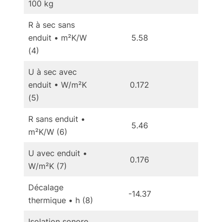
100 kg
R à sec sans
enduit • m²K/W
5.58
7
(4)
U à sec avec
enduit • W/m²K
0.172
0.
(5)
R sans enduit •
5.46
7
m²K/W (6)
U avec enduit •
0.176
0.
W/m²K (7)
Décalage
-14.37
-1
thermique • h (8)
Isolation sonore